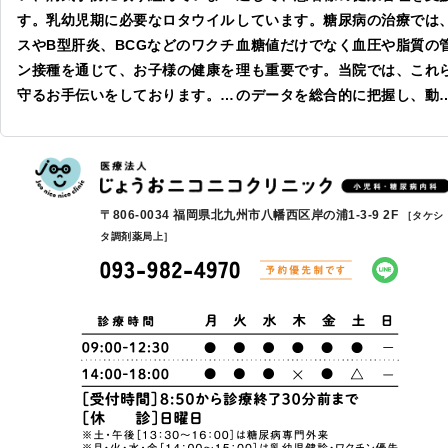
す。乳幼児期に必要なロタウイル
しています。糖尿病の治療では
スやB型肝炎、BCGなどのワクチ
血糖値だけでなく血圧や脂質の
ン接種を通じて、お子様の健康を
理も重要です。当院では、これ
守るお手伝いをしております。当
のデータを総合的に把握し、動
院では接種漏れを防ぐためのスケ
硬化などの合併症を抑制するた
ジュール管理を行い、保護者様の
の治療を行っています。また、
負担を軽減して参ります。また、
理栄養士による栄養指導も行い
同時接種も可能ですので、必要な
食事からのサポートも充実させ
〒806-0034 福岡県北九州市八幡西区岸の浦1-3-9 2F
［タケシ
方はお気軽にお知らせください。
います。患者様の価値観を尊重
タ調剤薬局上］
お子様の健康を支えるための取り
た医療を通じて、地域の皆様を
組みを大切にしています。
援しています。皆様の健康を大
にする医療に取り組んでいます