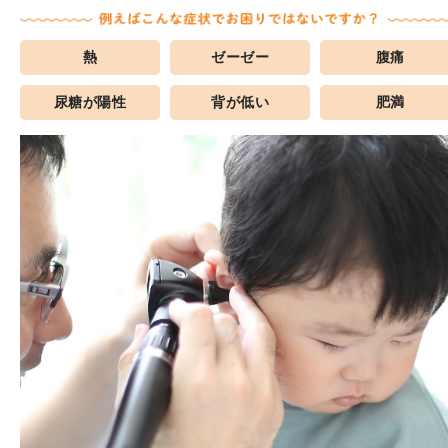
熱
ゼーゼー
腹痛
尿糖が陽性
背が低い
肥満