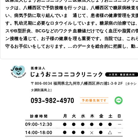
医療法人じょうおニコニコクリニ
医療法人じょうおニコニコクリ
ックは、八幡西区で予防接種を行
ックは、八幡西区で糖尿病検査
い、病気予防に取り組んでいま
通じて、患者様の健康管理を支
す。乳幼児期に必要なロタウイル
しています。糖尿病の治療では
スやB型肝炎、BCGなどのワクチ
血糖値だけでなく血圧や脂質の
ン接種を通じて、お子様の健康を
理も重要です。当院では、これ
守るお手伝いをしております。当
のデータを総合的に把握し、動
院では接種漏れを防ぐためのスケ
硬化などの合併症を抑制するた
ジュール管理を行い、保護者様の
の治療を行っています。また、
負担を軽減して参ります。また、
理栄養士による栄養指導も行い
同時接種も可能ですので、必要な
食事からのサポートも充実させ
〒806-0034 福岡県北九州市八幡西区岸の浦1-3-9 2F
［タケシ
方はお気軽にお知らせください。
います。患者様の価値観を尊重
タ調剤薬局上］
お子様の健康を支えるための取り
た医療を通じて、地域の皆様を
組みを大切にしています。
援しています。皆様の健康を大
にする医療に取り組んでいます